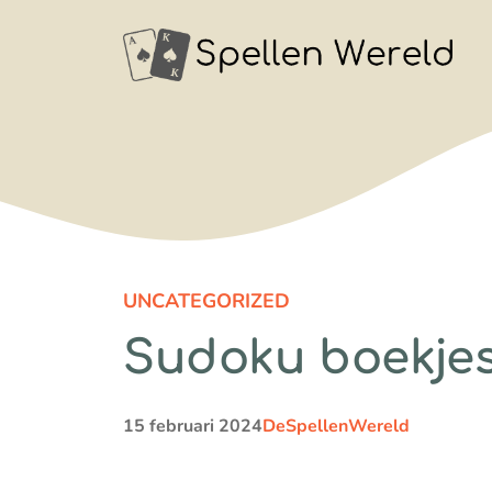
Ga
naar
de
inhoud
UNCATEGORIZED
Sudoku boekje
15 februari 2024
DeSpellenWereld