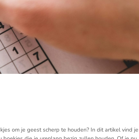
es om je geest scherp te houden? In dit artikel vind je
 boekjes die je urenlang bezig zullen houden. Of je nu