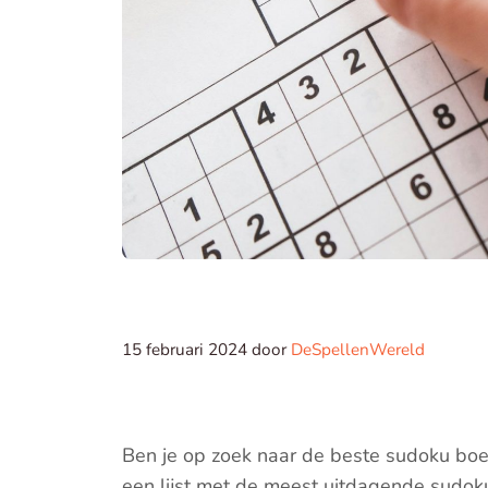
15 februari 2024
door
DeSpellenWereld
Ben je op zoek naar de beste sudoku boekj
een lijst met de meest uitdagende sudoku