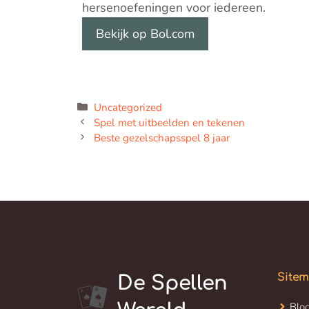
hersenoefeningen voor iedereen.
Bekijk op Bol.com
Categorieën
Uncategorized
Spel met uitbeelden en tekenen
Beste gezelschapsspel 8 jaar
Site
De Spellen
Blo