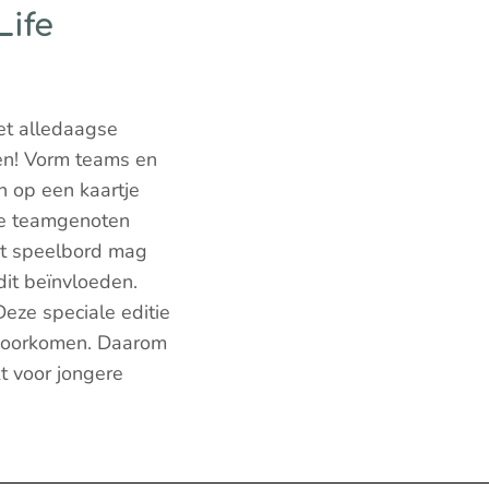
Life
et alledaagse
jen! Vorm teams en
n op een kaartje
je teamgenoten
et speelbord mag
it beïnvloeden.
Deze speciale editie
n voorkomen. Daarom
t voor jongere