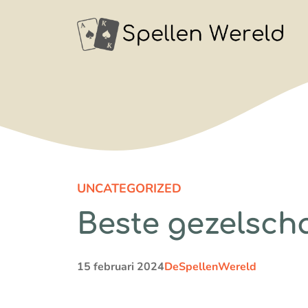
Ga
naar
de
inhoud
UNCATEGORIZED
Beste gezelscha
15 februari 2024
DeSpellenWereld