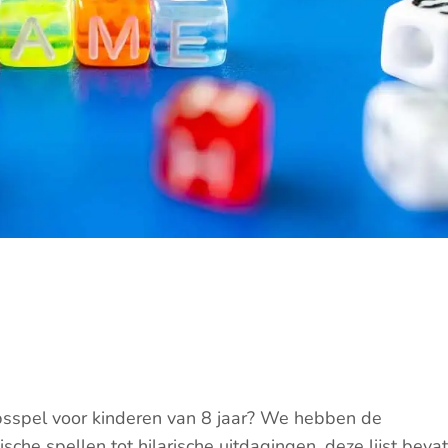
psspel voor kinderen van 8 jaar? We hebben de
ische spellen tot hilarische uitdagingen, deze lijst bevat