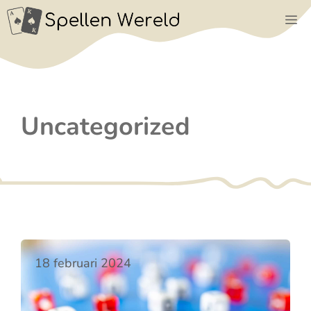
Ga
M
naar
de
inhoud
Uncategorized
18 februari 2024