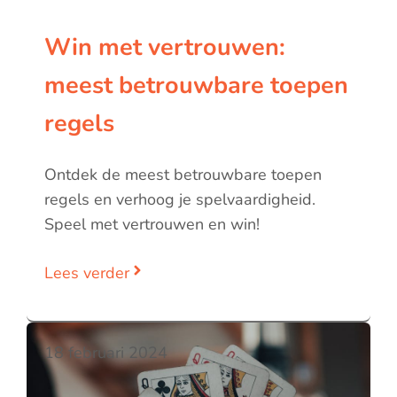
Win met vertrouwen:
meest betrouwbare toepen
regels
Ontdek de meest betrouwbare toepen
regels en verhoog je spelvaardigheid.
Speel met vertrouwen en win!
Lees verder
18 februari 2024