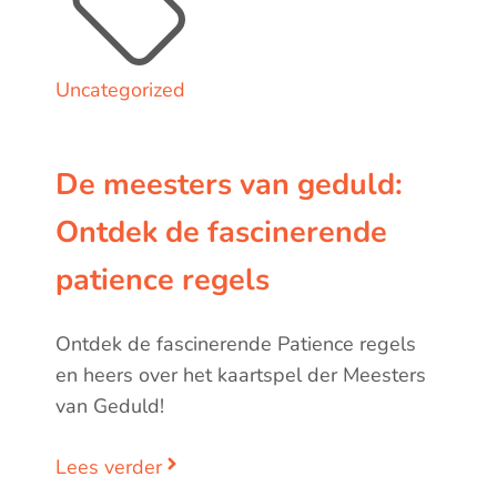
Uncategorized
De meesters van geduld:
Ontdek de fascinerende
patience regels
Ontdek de fascinerende Patience regels
en heers over het kaartspel der Meesters
van Geduld!
Lees verder