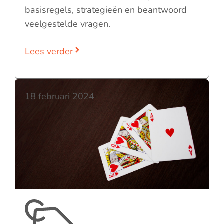
basisregels, strategieën en beantwoord
veelgestelde vragen.
Lees verder
18 februari 2024