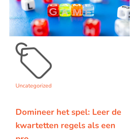
Uncategorized
Domineer het spel: Leer de
kwartetten regels als een
pro