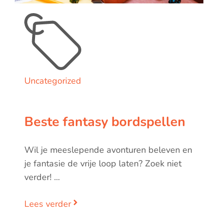
Uncategorized
Beste fantasy bordspellen
Wil je meeslepende avonturen beleven en
je fantasie de vrije loop laten? Zoek niet
verder! ...
Lees verder