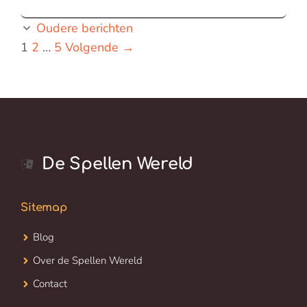
Oudere berichten
Pagina
Pagina
Pagina
1
2
…
5
Volgende
→
De Spellen Wereld
Sitemap
Blog
Over de Spellen Wereld
Contact