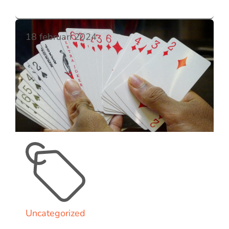
18 februari 2024
Uncategorized