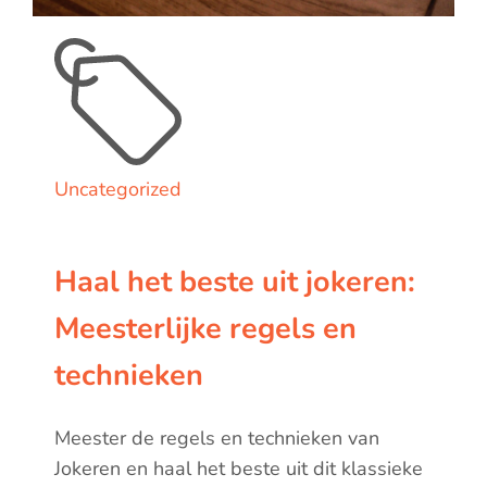
Uncategorized
Haal het beste uit jokeren:
Meesterlijke regels en
technieken
Meester de regels en technieken van
Jokeren en haal het beste uit dit klassieke