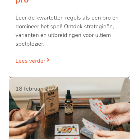
Leer de kwartetten regels als een pro en
domineer het spel! Ontdek strategieën,
varianten en uitbreidingen voor ultiem
spelplezier.
Lees verder
18 februari 2024