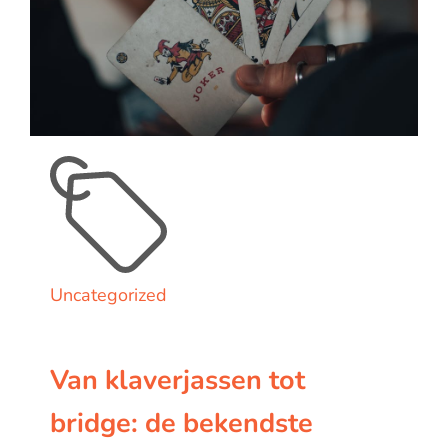
Uncategorized
Van klaverjassen tot
bridge: de bekendste