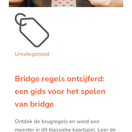
Uncategorized
Bridge regels ontcijferd:
een gids voor het spelen
van bridge
Ontdek de brugregels en word een
meester in dit klassieke kaartspel. Leer de