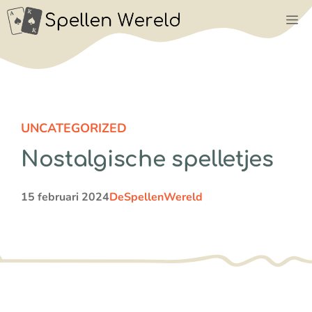
Ga
M
naar
de
inhoud
UNCATEGORIZED
Nostalgische spelletjes
15 februari 2024
DeSpellenWereld