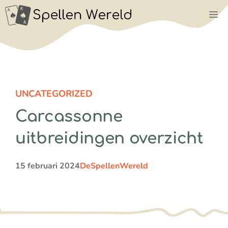
Ga
M
naar
de
inhoud
UNCATEGORIZED
Carcassonne
uitbreidingen overzicht
15 februari 2024
DeSpellenWereld