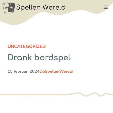
Ga
M
naar
de
inhoud
UNCATEGORIZED
Drank bordspel
15 februari 2024
DeSpellenWereld